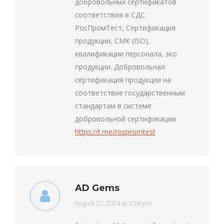
добровольных сертификатов
соответствия в СДС
РосПромТест, Сертификация
продукции, СМК (ISO),
квалификации персонала, эко
продукции. Добровольная
сертификация продукции на
соответствие государственным
стандартам в системе
добровольной сертификации
https://t.me/rospromtest
AD Gems
says:
August 27, 2024 at 3:59 pm