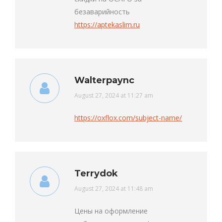
безаварийность
https://aptekaslim.ru
Walterpaync
says:
August 27, 2024 at 11:27 am
https://oxflox.com/subject-name/
Terrydok
says:
August 27, 2024 at 11:48 am
Цены на оформление