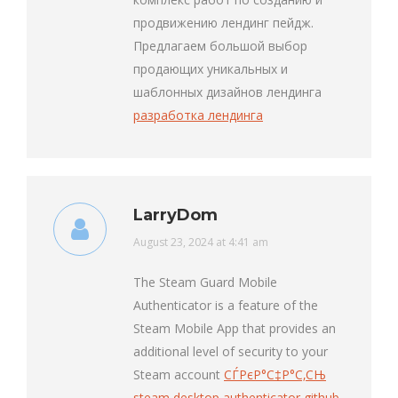
продвижению лендинг пейдж.
Предлагаем большой выбор
продающих уникальных и
шаблонных дизайнов лендинга
разработка лендинга
LarryDom
says:
August 23, 2024 at 4:41 am
The Steam Guard Mobile
Authenticator is a feature of the
Steam Mobile App that provides an
additional level of security to your
Steam account
СЃРєР°С‡Р°С‚СЊ
steam desktop authenticator github