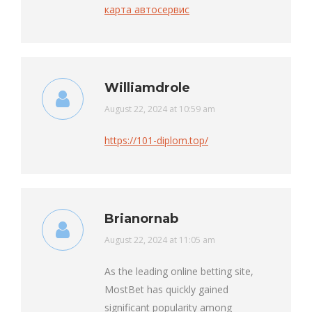
карта автосервис
Williamdrole
says:
August 22, 2024 at 10:59 am
https://101-diplom.top/
Brianornab
says:
August 22, 2024 at 11:05 am
As the leading online betting site,
MostBet has quickly gained
significant popularity among