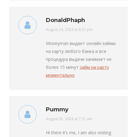
DonaldPhaph
says:
August 24, 2024 at 8:23 pm
Moneyman выдает онлайн займы
на карту любого банка и вся
процедура выдачи занимает не
более 15 минут
займ на карту
моментально
Pummy
says:
August 25, 2024 at 7:21 am
Hi there it’s me, I am also visiting