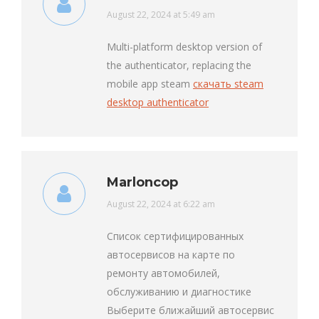
says:
August 22, 2024 at 5:49 am
Multi-platform desktop version of
the authenticator, replacing the
mobile app steam
скачать steam
desktop authenticator
Marloncop
says:
August 22, 2024 at 6:22 am
Список сертифицированных
автосервисов на карте по
ремонту автомобилей,
обслуживанию и диагностике
Выберите ближайший автосервис