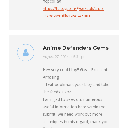
персонал
https://teletype.in/@sezdok/chto-
takoe-sertifikat-iso-45001
Anime Defenders Gems
says:
August 27, 2024 at 5:31 pm
Hey very cool blog!! Guy .. Excellent ..
Amazing
.. I will bookmark your blog and take
the feeds also?
I am glad to seek out numerous
useful information here within the
submit, we need work out more
techniques in this regard, thank you