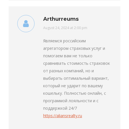
Arthurreums
says:
August 24, 2024 at 2:00 pm
Являемся российским
агрегатором страховых услуг и
помогаем вам не только
сравнивать стоимость страховок
от разных компаний, но и
выбирать оптимальный вариант,
который не ударит по вашему
кошельку. Полностью онлайн, с
программой лояльности и с
поддержкой 24/7
https://aliansrealty.ru