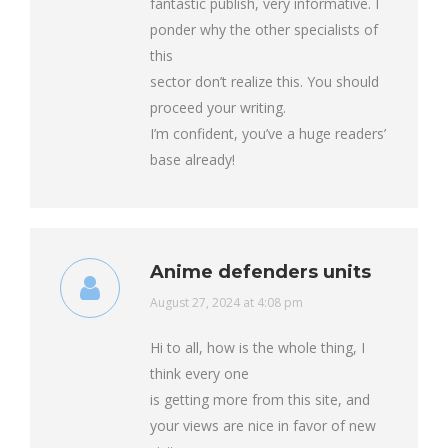
fantastic publish, very informative. I
ponder why the other specialists of
this
sector don’t realize this. You should
proceed your writing.
I’m confident, you’ve a huge readers’
base already!
Anime defenders units
says:
August 27, 2024 at 4:08 pm
Hi to all, how is the whole thing, I
think every one
is getting more from this site, and
your views are nice in favor of new