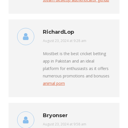
RichardLop
says:
August 23, 2024 at 9:28 am
Mostbet is the best cricket betting
app in Pakistan and an ideal
platform for enthusiasts as it offers
numerous promotions and bonuses
animal porn
Bryonser
says:
August 23, 2024 at 9:58 am