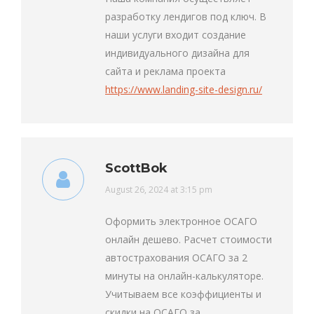
разработку лендигов под ключ. В
наши услуги входит создание
индивидуального дизайна для
сайта и реклама проекта
https://www.landing-site-design.ru/
ScottBok
says:
August 26, 2024 at 3:15 pm
Оформить электронное ОСАГО
онлайн дешево. Расчет стоимости
автострахования ОСАГО за 2
минуты на онлайн-калькуляторе.
Учитываем все коэффициенты и
скидки на ОСАГО за