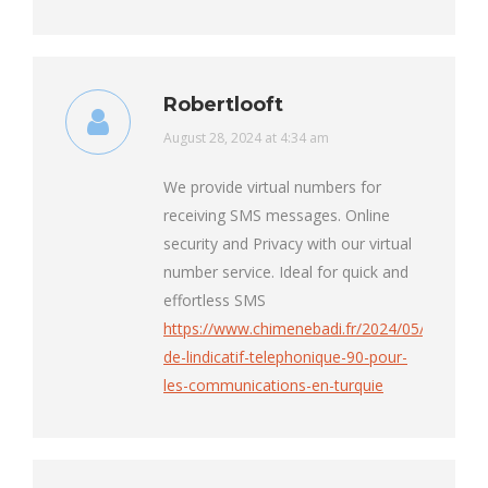
Robertlooft
says:
August 28, 2024 at 4:34 am
We provide virtual numbers for
receiving SMS messages. Online
security and Privacy with our virtual
number service. Ideal for quick and
effortless SMS
https://www.chimenebadi.fr/2024/05/21/limpo
de-lindicatif-telephonique-90-pour-
les-communications-en-turquie