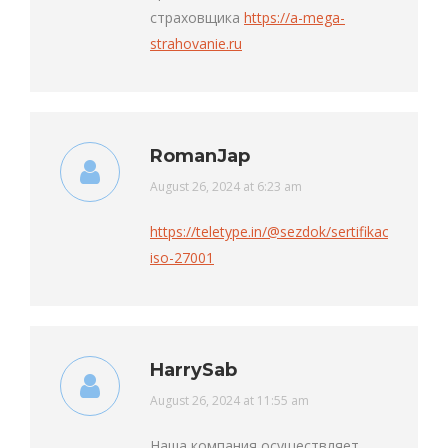
страховщика
https://a-mega-
strahovanie.ru
RomanJap
says:
August 26, 2024 at 6:23 am
https://teletype.in/@sezdok/sertifikaciya-
iso-27001
HarrySab
says:
August 26, 2024 at 11:55 am
Наша компания осуществляет