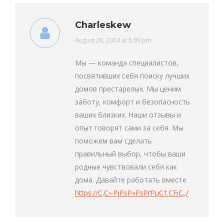
Charleskew
says:
August 28, 2024 at 5:09 pm
Мы — команда специалистов,
посвятивших себя поиску лучших
домов престарелых. Мы ценим
заботу, комфорт и безопасность
ваших близких. Наши отзывы и
опыт говорят сами за себя. Мы
поможем вам сделать
правильный выбор, чтобы ваши
родные чувствовали себя как
дома. Давайте работать вместе
https://С‚С‹-РјРѕР»РѕРґРµС†.СЂС„/