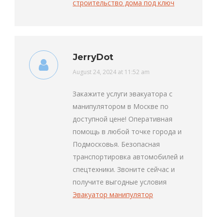
строительство дома под ключ
JerryDot
says:
August 24, 2024 at 11:52 am
Закажите услуги эвакуатора с
манипулятором в Москве по
доступной цене! Оперативная
помощь в любой точке города и
Подмосковья. Безопасная
транспортировка автомобилей и
спецтехники. Звоните сейчас и
получите выгодные условия
Эвакуатор манипулятор