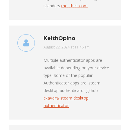
islanders
mostbet. com
KeithOpino
says:
August 22, 2024 at 11:46 am
Multiple authenticator apps are
available depending on your device
type. Some of the popular
Authenticator apps are: steam
desktop authenticator github
скачать steam desktop
authenticator