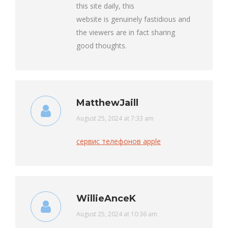
this site daily, this
website is genuinely fastidious and
the viewers are in fact sharing
good thoughts.
MatthewJaill
says:
August 25, 2024 at 7:33 am
сервис телефонов apple
WillieAnceK
says:
August 25, 2024 at 10:36 am