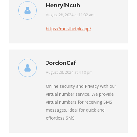
HenryiNcuh
says:
August 28, 2024 at 11:32 am
https://mostbetpk.app/
JordonCaf
says:
August 28, 2024 at 4:10 pm
Online security and Privacy with our
virtual number service. We provide
virtual numbers for receiving SMS
messages. Ideal for quick and
effortless SMS