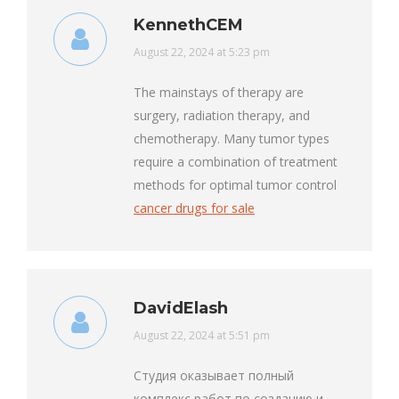
KennethCEM
says:
August 22, 2024 at 5:23 pm
The mainstays of therapy are
surgery, radiation therapy, and
chemotherapy. Many tumor types
require a combination of treatment
methods for optimal tumor control
cancer drugs for sale
DavidElash
says:
August 22, 2024 at 5:51 pm
Студия оказывает полный
комплекс работ по созданию и