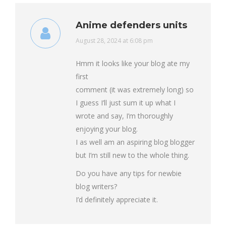
Anime defenders units
says:
August 28, 2024 at 6:08 pm
Hmm it looks like your blog ate my
first
comment (it was extremely long) so
I guess I’ll just sum it up what I
wrote and say, I’m thoroughly
enjoying your blog.
I as well am an aspiring blog blogger
but I’m still new to the whole thing.
Do you have any tips for newbie
blog writers?
I’d definitely appreciate it.