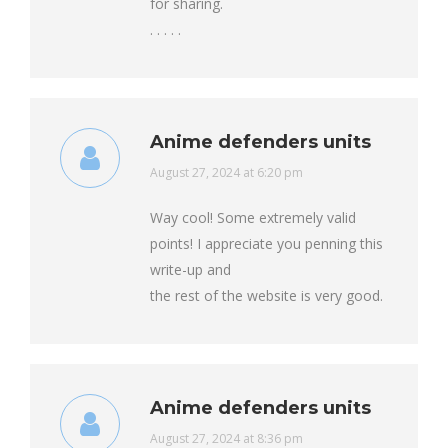
for sharing.
. . . . .
Anime defenders units
says:
August 27, 2024 at 6:20 pm
Way cool! Some extremely valid
points! I appreciate you penning this
write-up and
the rest of the website is very good.
Anime defenders units
says:
August 27, 2024 at 8:36 pm